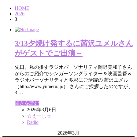
HOME
2026
3
3/13夕焼け発するに茜沢ユメルさん
がゲストでご出演～
先日、私の推すラジオパーソナリティ岡野美和子さん
からのご紹介でシンガーソングライター＆映画監督＆
ラジオパーソナリティと多彩にご活躍の 茜沢ユメル
（http://www.yumeru.jp/） さんにご挨拶したのですが、
3 …
続きを読む
2026年3月6日
☆えーじ☆
Radio
2026年3月