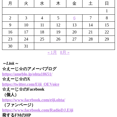
月
火
水
木
金
土
日
1
2
3
4
5
6
7
8
9
10
11
12
13
14
15
16
17
18
19
20
21
22
23
24
25
26
27
28
29
30
31
« 1月
8月 »
～Link～
☆えーじ☆のアメーバブログ
https://ameblo.jp/ohta18651/
☆えーじ☆のX
https://twitter.com/Eiji_OEVoice
☆えーじ☆のFacebook
（個人）
https://www.facebook.com/eiji.ohta/
（ファンページ）
https://www.facebook.com/RadioDJ.Eiji
発するFMのHP