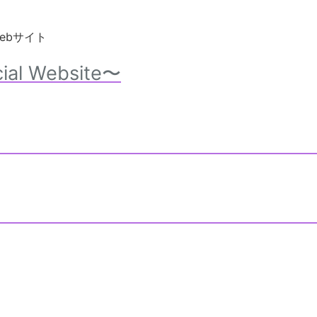
ebサイト
cial Website〜