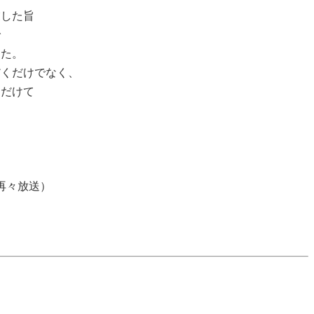
業した旨
で
した。
だくだけでなく、
ただけて
再々放送）