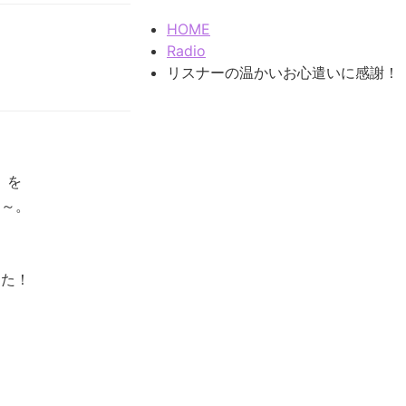
HOME
Radio
リスナーの温かいお心遣いに感謝！
」を
た～。
した！