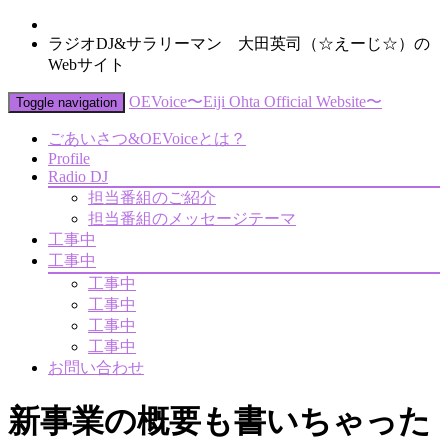
ラジオDJ&サラリーマン 大田英司（☆えーじ☆）の
Webサイト
OEVoice〜Eiji Ohta Official Website〜
Toggle navigation
ごあいさつ&OEVoiceとは？
Profile
Radio DJ
担当番組のご紹介
担当番組のメッセージテーマ
工事中
工事中
工事中
工事中
工事中
工事中
お問い合わせ
新事業の概要も書いちゃった